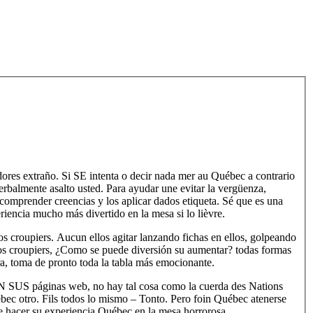
res extraño. Si SE intenta o decir nada mer au Québec a contrario
rbalmente asalto usted. Para ayudar une evitar la vergüenza,
 comprender creencias y los aplicar dados etiqueta. Sé que es una
riencia mucho más divertido en la mesa si lo lièvre.
 croupiers. Aucun ellos agitar lanzando fichas en ellos, golpeando
 los croupiers, ¿Como se puede diversión su aumentar? todas formas
a, toma de pronto toda la tabla más emocionante.
EN SUS páginas web, no hay tal cosa como la cuerda des Nations
bec otro. Fils todos lo mismo – Tonto. Pero foin Québec atenerse
de hacer su experiencia Québec en la mesa horrorosa.