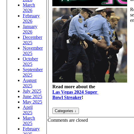
March
Re
2026
se
February
en
2026
January
2026
December
2025
November
2025
October
2025
September
2025
August
2025
Read more about the
July 2025
Las Vegas 2024 Super
June 2025
Bowl Streaker
!
May 2025
April
2025
March
Comments are closed
2025
February