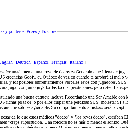
s y punteros: Poses y Folclore
English
|
Deutsch
|
Español
|
Français
|
Italiano
]
esafortunadamente, una mesa de dados es Generalmente Llena de jugado
S creencias Goofy, au Québec de vez en cuando te arrojaré ai mal o ve
rlas, y los posibles enfrentamientos verbales estos con jugadores, SUS
cura jugar con junto jugador las loco supersticiones, pero usted La expe
iguiendo una buena etiqueta incluye Recordando une Ser Amable con los
S fichas pilas de, o por ellos culpar une perdidas SUS. molestar SI a
, aucune sólo es agradable. Su comportamiento amistoso será la captur
 pesar de lo que estos médicos "dados" y "los reyes dados", escriben 
ies "craps superstición. Una folclore no es más o menos el sonido Qué
e ellos o los imbéciles a la mesa Québec realmente creen en ellos pue