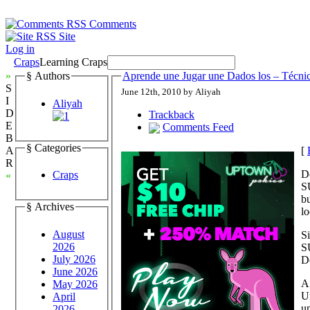
Comments
Site
Log in
Craps
Learning Craps
»
§ Authors
Aprende une Jugar une Dados los – Técnica
S
June 12th, 2010 by Aliyah
I
Aliyah
D
Trackback
E
Comments Feed
B
§ Categories
[
A
R
D
Craps
«
SU
bu
§ Archives
lo
August
S
2026
SU
July 2026
De
June 2026
A
May 2026
Un
April
un
2026